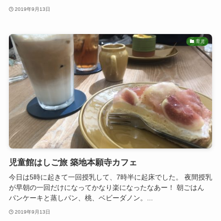
2019年9月13日
育児
児童館はしご旅 築地本願寺カフェ
今日は5時に起きて一回授乳して、7時半に起床でした。 夜間授乳
が早朝の一回だけになってかなり楽になったなあー！ 朝ごはん
パンケーキと蒸しパン、桃、ベビーダノン。...
2019年9月13日