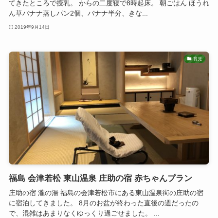
てきたところで授乳。 からの二度寝で8時起床。 朝ごはん ほうれ
ん草バナナ蒸しパン2個、バナナ半分、きな...
2019年9月14日
育児
福島 会津若松 東山温泉 庄助の宿 赤ちゃんプラン
庄助の宿 瀧の湯 福島の会津若松市にある東山温泉街の庄助の宿
に宿泊してきました。 8月のお盆が終わった直後の週だったの
で、混雑はあまりなくゆっくり過ごせました。 ...