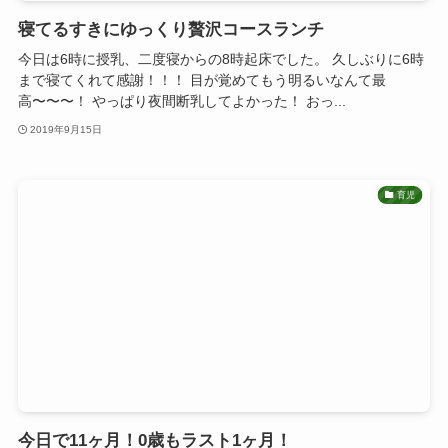
寝てるすきにゆっくり贅沢コースランチ
今日は6時に授乳、二度寝からの8時起床でした。 久しぶりに6時
まで寝てくれて感謝！！！ 目が覚めてもう明るいなんて最
高〜〜〜！ やっぱり夜間断乳してよかった！ おっ...
2019年9月15日
育児
今日で11ヶ月！0歳もラスト1ヶ月！