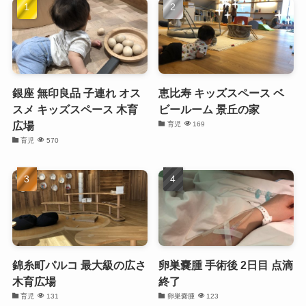
銀座 無印良品 子連れ オス
恵比寿 キッズスペース ベ
スメ キッズスペース 木育
ビールーム 景丘の家
広場
育児
169
育児
570
錦糸町パルコ 最大級の広さ
卵巣嚢腫 手術後 2日目 点滴
木育広場
終了
育児
131
卵巣嚢腫
123