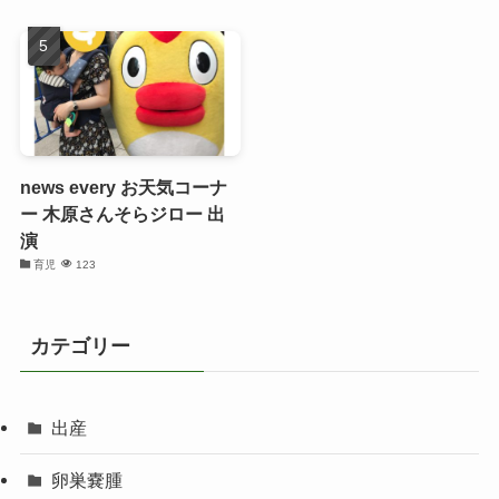
news every お天気コーナ
ー 木原さんそらジロー 出
演
育児
123
カテゴリー
出産
卵巣嚢腫