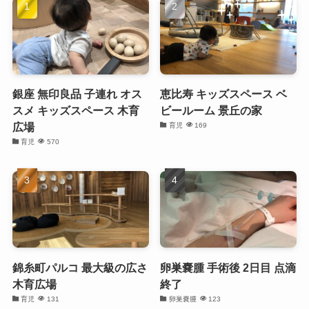
銀座 無印良品 子連れ オス
恵比寿 キッズスペース ベ
スメ キッズスペース 木育
ビールーム 景丘の家
広場
育児
169
育児
570
錦糸町パルコ 最大級の広さ
卵巣嚢腫 手術後 2日目 点滴
木育広場
終了
育児
131
卵巣嚢腫
123