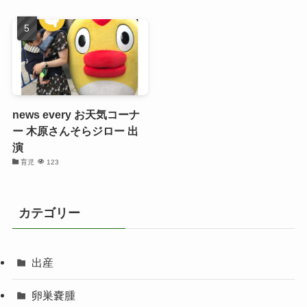
news every お天気コーナ
ー 木原さんそらジロー 出
演
育児
123
カテゴリー
出産
卵巣嚢腫