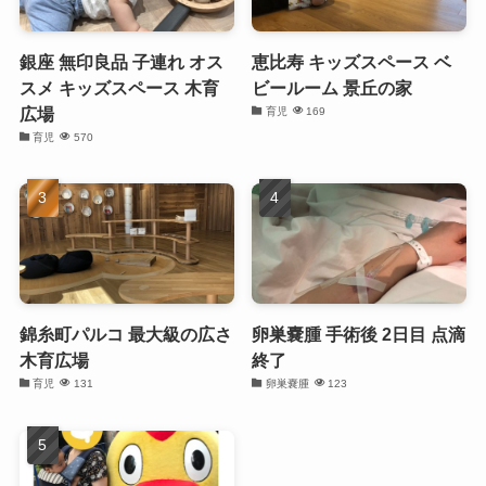
銀座 無印良品 子連れ オス
恵比寿 キッズスペース ベ
スメ キッズスペース 木育
ビールーム 景丘の家
広場
育児
169
育児
570
錦糸町パルコ 最大級の広さ
卵巣嚢腫 手術後 2日目 点滴
木育広場
終了
育児
131
卵巣嚢腫
123