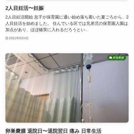
2人目妊活〜妊娠
2人目妊活開始 息子が保育園に通い始め落ち着いた夏ごろから、2
人目妊活を始めました。 住んでいる区では兄弟児の保育園入園は
加点があり、ほぼ確実に入れるだろうとい...
2021年8月4日
卵巣嚢腫
卵巣嚢腫 退院日〜退院翌日 痛み 日常生活