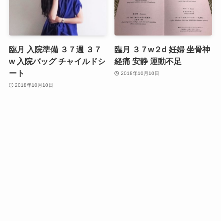
臨月 入院準備 ３７週 ３７
臨月 ３７w２d 妊婦 坐骨神
w 入院バッグ チャイルドシ
経痛 安静 運動不足
ート
2018年10月10日
2018年10月10日