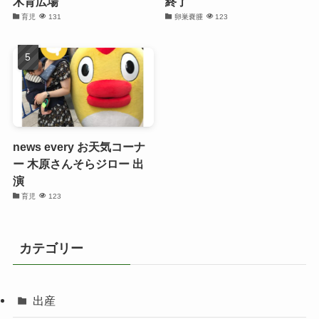
木育広場
終了
育児
131
卵巣嚢腫
123
news every お天気コーナ
ー 木原さんそらジロー 出
演
育児
123
カテゴリー
出産