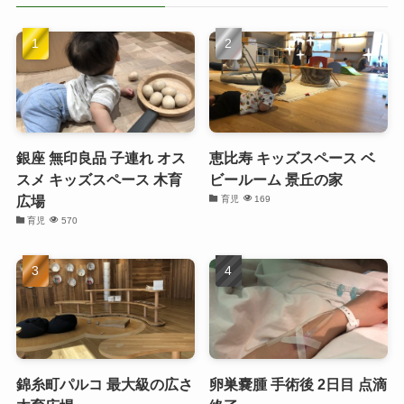
銀座 無印良品 子連れ オス
恵比寿 キッズスペース ベ
スメ キッズスペース 木育
ビールーム 景丘の家
広場
育児
169
育児
570
錦糸町パルコ 最大級の広さ
卵巣嚢腫 手術後 2日目 点滴