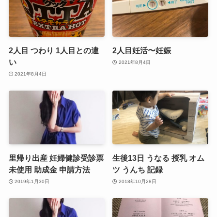
2人目 つわり 1人目との違
2人目妊活〜妊娠
い
2021年8月4日
2021年8月4日
里帰り出産 妊婦健診受診票
生後13日 うなる 授乳 オム
未使用 助成金 申請方法
ツ うんち 記録
2019年1月30日
2018年10月28日