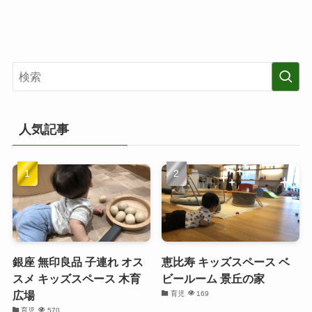
人気記事
銀座 無印良品 子連れ オス
恵比寿 キッズスペース ベ
スメ キッズスペース 木育
ビールーム 景丘の家
広場
育児
169
育児
570