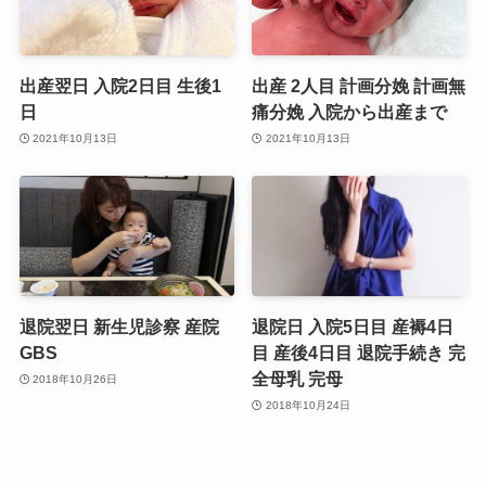
出産翌日 入院2日目 生後1
出産 2人目 計画分娩 計画無
日
痛分娩 入院から出産まで
2021年10月13日
2021年10月13日
退院翌日 新生児診察 産院
退院日 入院5日目 産褥4日
GBS
目 産後4日目 退院手続き 完
全母乳 完母
2018年10月26日
2018年10月24日