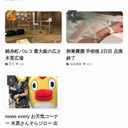
錦糸町パルコ 最大級の広さ
卵巣嚢腫 手術後 2日目 点滴
木育広場
終了
育児
131
卵巣嚢腫
123
news every お天気コーナ
ー 木原さんそらジロー 出