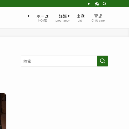
ホーム
妊娠
出産
育児
HOME
pregnancy
birth
Child care