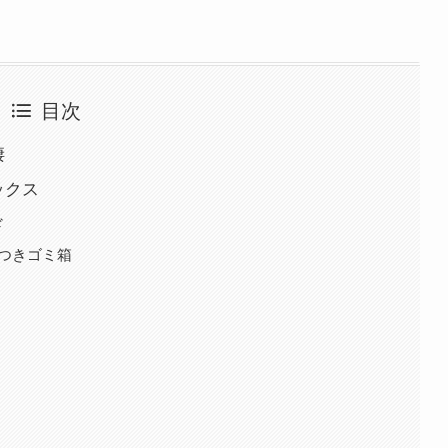
目次
棲
ックス
ド
蓋つきゴミ箱