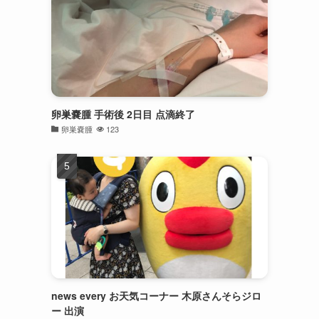
卵巣嚢腫 手術後 2日目 点滴終了
卵巣嚢腫
123
news every お天気コーナー 木原さんそらジロ
ー 出演