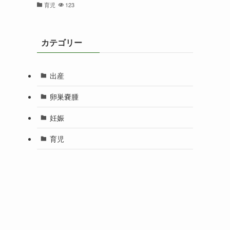
育児
123
カテゴリー
出産
卵巣嚢腫
妊娠
育児