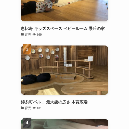
恵比寿 キッズスペース ベビールーム 景丘の家
育児
169
錦糸町パルコ 最大級の広さ 木育広場
育児
131