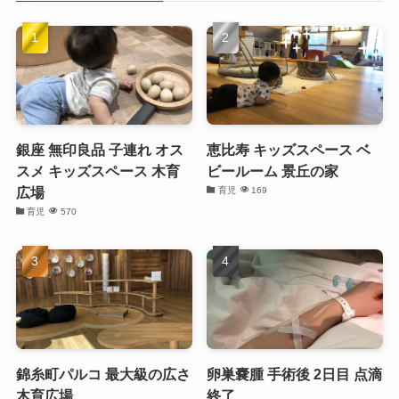
銀座 無印良品 子連れ オス
恵比寿 キッズスペース ベ
スメ キッズスペース 木育
ビールーム 景丘の家
広場
育児
169
育児
570
錦糸町パルコ 最大級の広さ
卵巣嚢腫 手術後 2日目 点滴
木育広場
終了