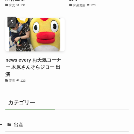
育児
131
卵巣嚢腫
123
news every お天気コーナ
ー 木原さんそらジロー 出
演
育児
123
カテゴリー
出産