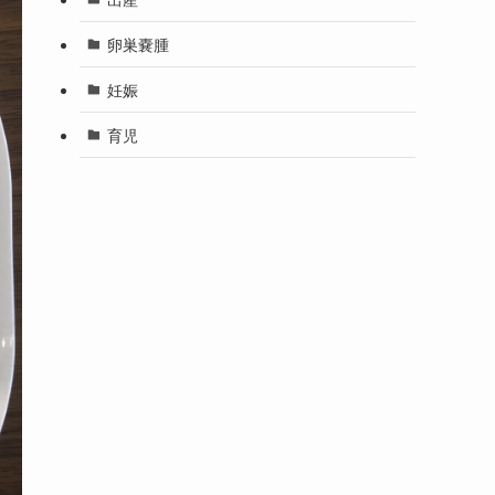
卵巣嚢腫
妊娠
育児