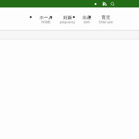
ホーム
妊娠
出産
育児
HOME
pregnancy
birth
Child care