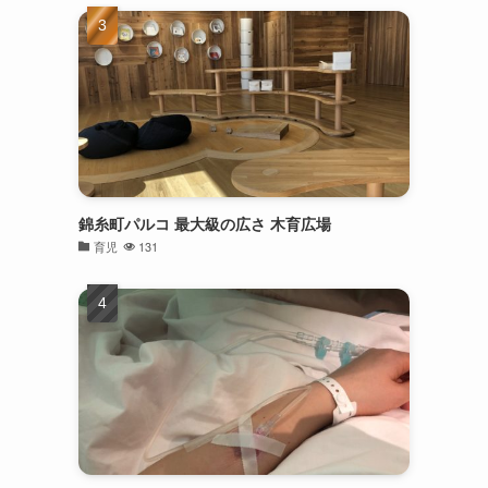
錦糸町パルコ 最大級の広さ 木育広場
育児
131