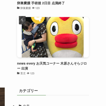
卵巣嚢腫 手術後 2日目 点滴終了
卵巣嚢腫
123
news every お天気コーナー 木原さんそらジロ
ー 出演
育児
123
カテゴリー
出産