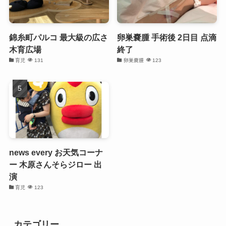
錦糸町パルコ 最大級の広さ
卵巣嚢腫 手術後 2日目 点滴
木育広場
終了
育児
131
卵巣嚢腫
123
news every お天気コーナ
ー 木原さんそらジロー 出
演
育児
123
カテゴリー