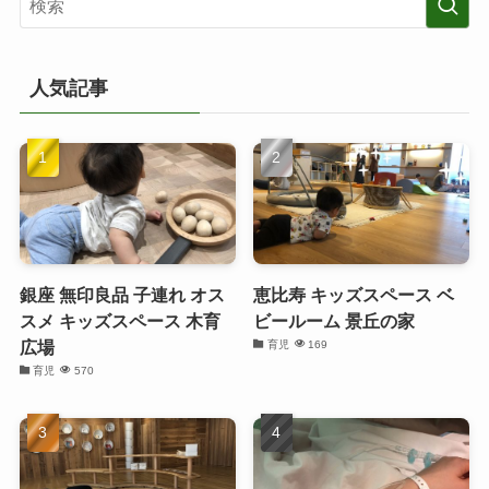
人気記事
銀座 無印良品 子連れ オス
恵比寿 キッズスペース ベ
スメ キッズスペース 木育
ビールーム 景丘の家
広場
育児
169
育児
570