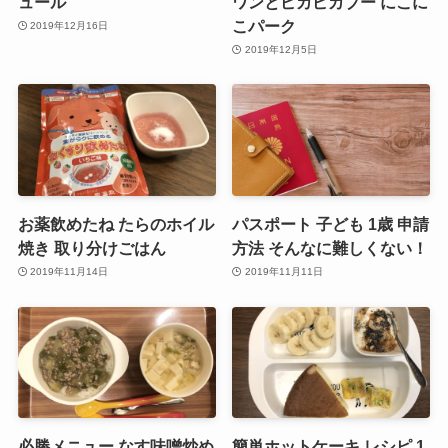
ュール
ワンとピカピカブー にこに
こパーク
2019年12月16日
2019年12月5日
お薬飲めたね たらのホイル
パスポート 子ども 1歳 申請
焼き 取り分けごはん
方法 そんなに難しくない！
2019年11月14日
2019年11月11日
必勝メニュー なす味噌炒め
簡単ホットケーキ レシピ 1