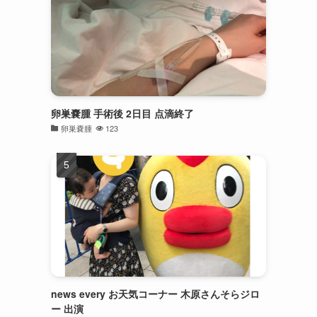
卵巣嚢腫 手術後 2日目 点滴終了
卵巣嚢腫
123
news every お天気コーナー 木原さんそらジロ
ー 出演