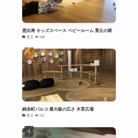
恵比寿 キッズスペース ベビールーム 景丘の家
育児
169
錦糸町パルコ 最大級の広さ 木育広場
育児
131