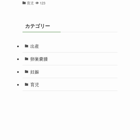
育児
123
カテゴリー
出産
卵巣嚢腫
妊娠
育児