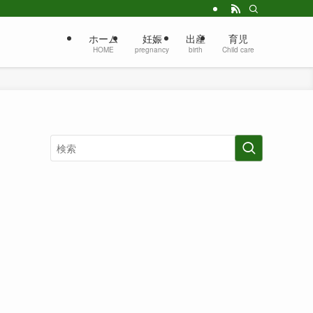
ホーム
妊娠
出産
育児
HOME
pregnancy
birth
Child care